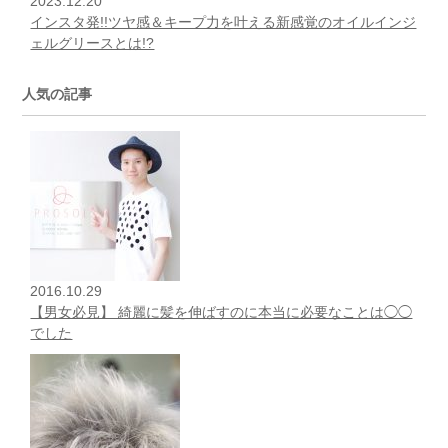
2023.12.20
インスタ発!!ツヤ感＆キープ力を叶える新感覚のオイルインジ
ェルグリースとは!?
人気の記事
2016.10.29
【男女必見】 綺麗に髪を伸ばすのに本当に必要なことは◯◯
でした