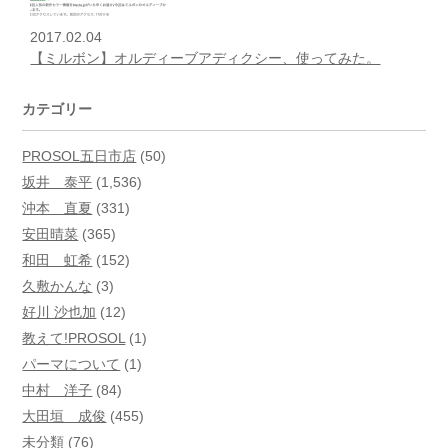
2017.02.04
【ミルボン】オルディーブアディクシー、使ってみた。
カテゴリー
PROSOL五日市店
(50)
坂井 泰平
(1,536)
沖本 直夏
(331)
安田晴菜
(365)
和田 虹希
(152)
久敷かんな
(3)
好川 沙也加
(12)
教えて!PROSOL
(1)
パーマについて
(1)
中村 洋子
(84)
大田垣 成俊
(455)
未分類
(76)