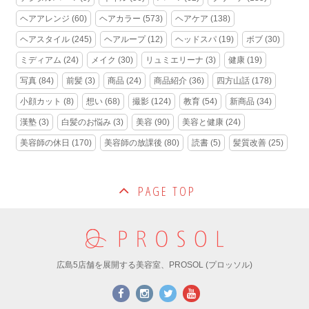
ヘアアレンジ
(60)
ヘアカラー
(573)
ヘアケア
(138)
ヘアスタイル
(245)
ヘアループ
(12)
ヘッドスパ
(19)
ボブ
(30)
ミディアム
(24)
メイク
(30)
リュミエリーナ
(3)
健康
(19)
写真
(84)
前髪
(3)
商品
(24)
商品紹介
(36)
四方山話
(178)
小顔カット
(8)
想い
(68)
撮影
(124)
教育
(54)
新商品
(34)
漢塾
(3)
白髪のお悩み
(3)
美容
(90)
美容と健康
(24)
美容師の休日
(170)
美容師の放課後
(80)
読書
(5)
髪質改善
(25)
PAGE TOP
広島5店舗を展開する美容室、PROSOL (プロッソル)