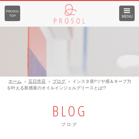
PROSOL
TOP
MENU
ホーム
五日市店
ブログ
インスタ発!!ツヤ感＆キープ力
を叶える新感覚のオイルインジェルグリースとは!?
BLOG
ブログ