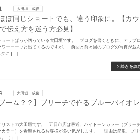
1
大田垣 成俊
ほぼ同じショートでも、違う印象に。【カウ
で伝え方を迷う方必見】
ショートばっか切っている大田垣です。 ブログを書くときに、アップ
ブワーーーッと出てくるのですが、 前回と前々回のブログの写真が並
に […]
続きを読
4
大田垣 成俊
ブーム？？】ブリーチで作るブルーバイオレ
イリストの大田垣です。 五日市店は最近、ハイトーンカラー（ブリー
いカラー）を希望されるお客様が多い気がします。 理由は簡単、ブリ
。（ […]