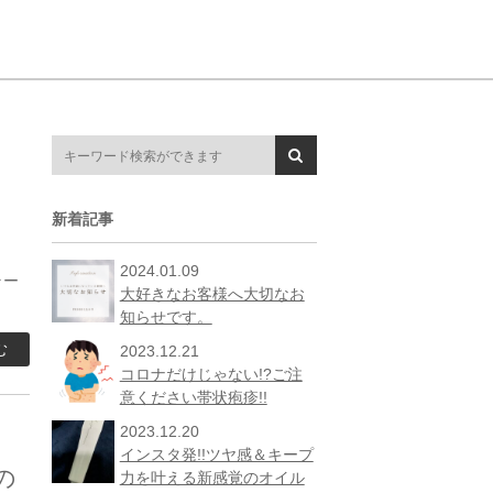
新着記事
2024.01.09
ラー
大好きなお客様へ大切なお
知らせです。
む
2023.12.21
コロナだけじゃない!?ご注
意ください帯状疱疹!!
2023.12.20
インスタ発!!ツヤ感＆キープ
の
力を叶える新感覚のオイル