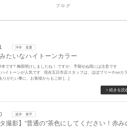
ブログ
1
沖本 直夏
みたいなハイトーンカラー
本です? 梅雨明けしましたね！ ですが、予期せぬ雨には注意です
はハイトーンが人気です 現在五日市店スタッフは、ほぼブリーチonカ
ありがたい事に、お客様からもご好 […]
続きを読
0
坂井 泰平
タ撮影】”普通の”茶色にしてください！赤み