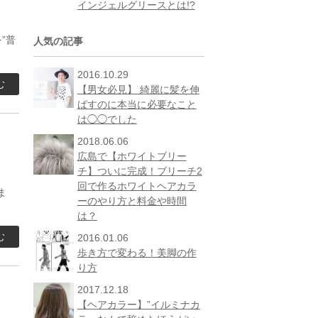
インジェルグリースとは!?
”普
人気の記事
2016.10.29
む
【男女必見】 綺麗に髪を伸
ばすのに本当に必要なこと
は◯◯でした
2018.06.06
広島で【ホワイトブリー
チ】ついに完成！ブリーチ2
回で作るホワイトヘアカラ
ま
ーのやり方と料金や時間
は？
む
2016.01.06
歩き方で変わる！美脚の作
り方
2017.12.18
【ヘアカラー】”イルミナカ