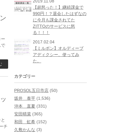
2019.11.08
【超怒った！】継続課金で
990円！？退会したはずなの
ン
に今月も課金されてた
ZITTOのサービスに怒
る！！！
ロー
2017.02.04
んで
【ミルボン】オルディーブ
アディクシー、使ってみ
た。
む
カテゴリー
PROSOL五日市店
(50)
ッ
坂井 泰平
(1,536)
沖本 直夏
(331)
安田晴菜
(365)
チと
和田 虹希
(152)
ーチ
久敷かんな
(3)