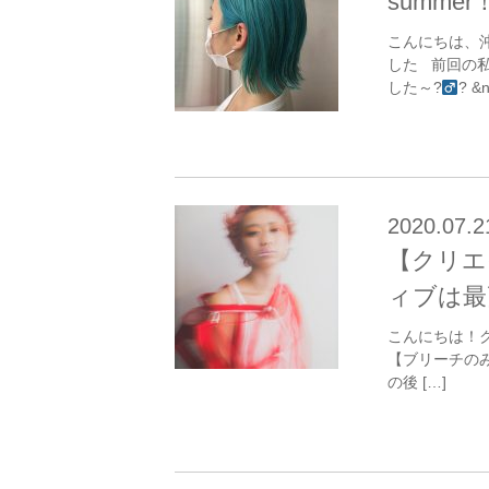
summe
こんにちは、
した 前回の
した～?‍
? &
2020.07.2
【クリエ
ィブは最
こんにちは！ク
【ブリーチの
の後 […]