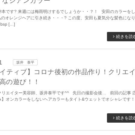
r！なシアンカラー
沖本です? 来週には梅雨明けするでしょうか・・？！ 安田のカラーを
私のオレンジヘアに引き続き・・・? この度、安田も夏気分な髪色にな
nbsp […]
続きを読
1
坂井 泰平
イティブ】コロナ後初の作品作り！クリエ
高の遊び！！
リエイター美容師、坂井泰平です^^ 先日の撮影会後… 前回の記事 
み】オンカラーをしないヘアカラーもタイト&ウェットでオシャレです！
続きを読