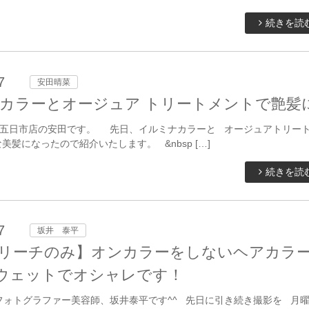
続きを読
7
安田晴菜
カラーとオージュア トリートメントで艶髪
五日市店の安田です。 先日、イルミナカラーと オージュアトリー
美髪になったので紹介いたします。 &nbsp […]
続きを読
7
坂井 泰平
リーチのみ】オンカラーをしないヘアカラ
ウェットでオシャレです！
フォトグラファー美容師、坂井泰平です^^ 先日に引き続き撮影を 月