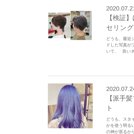
2020.07.2
【検証】
セリング
どうも、最近
ドした写真が
いて、 良いネタ
2020.07.2
【派手髪
ト
どうも、スタ
かを使う明る
の神が居るから