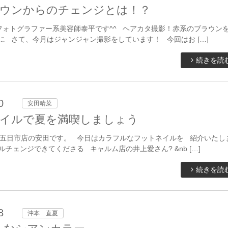
ウンからのチェンジとは！？
フォトグラファー系美容師泰平です^^ ヘアカタ撮影！赤系のブラウンを
に さて、今月はジャンジャン撮影をしています！ 今回はお […]
続きを読
0
安田晴菜
イルで夏を満喫しましょう
五日市店の安田です。 今日はカラフルなフットネイルを 紹介いたし
ルチェンジできてくださる キャルム店の井上愛さん? &nb […]
続きを読
8
沖本 直夏