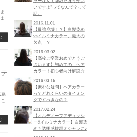
ラーなんて辞めたほうがい
いですよ”ってなんで？って
しま
話。
りま
2016.11.01
【最強崩壊！？】白髪染め
vsイルミナカラー、最大の
む
欠点！？
2016.03.02
【高校ご卒業おめでとうご
ざいます】初めての、ヘア
カラー！初心者向け解説☆
イテ
2016.03.15
【素朴な疑問】ヘアカラー
ってどれくらいのタイミン
広島
グですべきなの？
 こ
2017.02.24
【オルディーブアディクシ
む
ー&イルミナカラー】白髪染
めも透明感抜群オシャレに♪