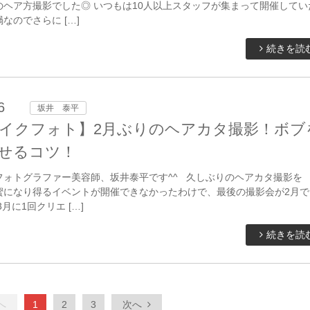
のヘア方撮影でした◎ いつもは10人以上スタッフが集まって開催してい
なのでさらに […]
続きを読
6
坂井 泰平
イクフォト】2月ぶりのヘアカタ撮影！ボブ
せるコツ！
フォトグラファー美容師、坂井泰平です^^ 久しぶりのヘアカタ撮影を
蜜になり得るイベントが開催できなかったわけで、最後の撮影会が2月で
月に1回クリエ […]
続きを読
へ
1
2
3
次へ