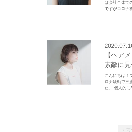
は会社全体で
ですがコロナ禍
2020.07.1
【ヘアメ
素敵に見
こんにちは！
ロナ騒動で三
た。 個人的に3
前