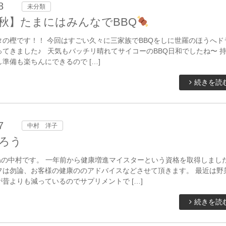
8
未分類
秋】たまにはみんなでBBQ
タの樫です！！ 今回はすごい久々に三家族でBBQをしに世羅のほうへド
てきました♪ 天気もバッチリ晴れてサイコーのBBQ日和でしたね〜 
準備も楽ちんにできるので […]
続きを読
7
中村 洋子
ろう
taの中村です。 一年前から健康増進マイスターという資格を取得しまし
フは勿論、お客様の健康ののアドバイスなどさせて頂きます。 最近は野
昔よりも減っているのでサプリメントで […]
続きを読