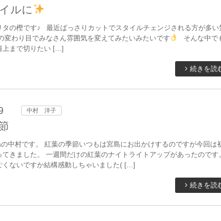
イルに
リタの樫です♪ 最近ばっさりカットでスタイルチェンジされる方が多い
節の変わり目でみなさん雰囲気を変えてみたいみたいです
そんな中で
上まで切りたい […]
続きを読
9
中村 洋子
節
taの中村です。 紅葉の季節いつもは宮島にお出かけするのですが今回は
ってきました。 一週間だけの紅葉のナイトライトアップがあったのです。
くないですか結構感動しちゃいました( […]
続きを読