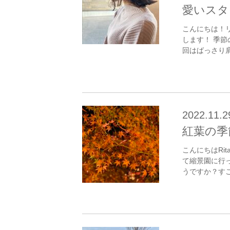
愛いスタ
こんにちは！
します！ 季
回はばっさり肩
2022.11.2
紅葉の季
こんにちはRi
て縮景園に行
うですか？すご