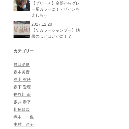
【ブリーチ】金髪からグレ
ー系カラーに！デザインを
楽しもう
2017.12.28
【N.カラーシャンプー】効
果のほどはいかに！？
カテゴリー
野口彩夏
森本美音
梶上 有紗
森下 愛理
長谷川 遥
坂井 泰平
川角玲奈
鳴本 一也
中村 洋子