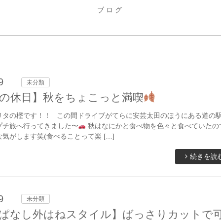
ブログ
9
未分類
の休日】秋をちょこっと満喫
リタの樫です！！ この間ドライブがてらに安芸太田のほうにある道の
プチ旅へ行ってきました〜
秋はなにかと食べ物を色々と食べていたの
気がします笑(食べることって楽 […]
続きを読
9
未分類
ぱなし外はねスタイル】ばっさりカットで