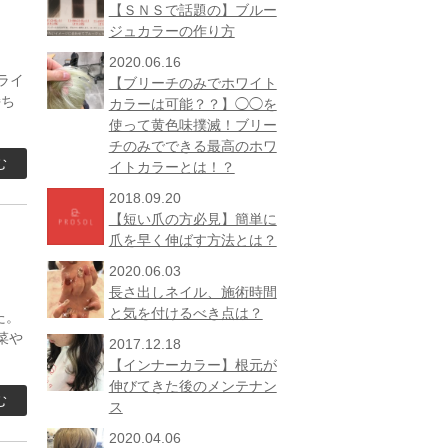
【ＳＮＳで話題の】ブルー
ジュカラーの作り方
2020.06.16
ライ
【ブリーチのみでホワイト
持ち
カラーは可能？？】◯◯を
使って黄色味撲滅！ブリー
チのみでできる最高のホワ
む
イトカラーとは！？
2018.09.20
【短い爪の方必見】簡単に
爪を早く伸ばす方法とは？
2020.06.03
長さ出しネイル、施術時間
と気を付けるべき点は？
た。
菜や
2017.12.18
【インナーカラー】根元が
伸びてきた後のメンテナン
む
ス
2020.04.06