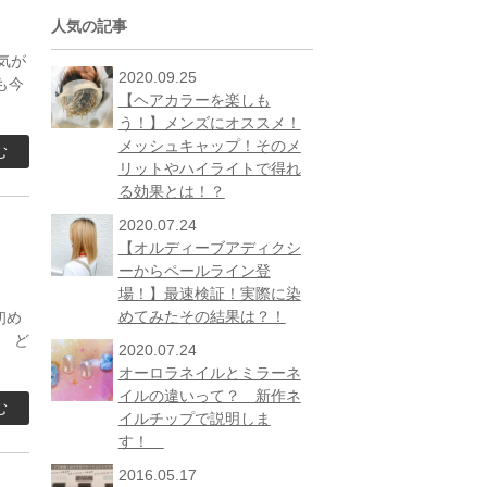
人気の記事
気が
2020.09.25
も今
【ヘアカラーを楽しも
う！】メンズにオススメ！
メッシュキャップ！そのメ
む
リットやハイライトで得れ
る効果とは！？
2020.07.24
【オルディーブアディクシ
ーからペールライン登
場！】最速検証！実際に染
めてみたその結果は？！
初め
 ど
2020.07.24
オーロラネイルとミラーネ
イルの違いって？ 新作ネ
む
イルチップで説明しま
す！
2016.05.17