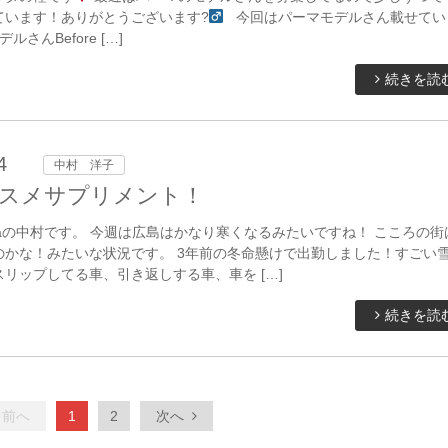
います！ありがとうございます?‍
今回はパーマモデルさん載せてい
ルさんBefore […]
続きを読
4
中村 洋子
スメサプリメント！
taの中村です。 今週は広島はかなり寒くなるみたいですね！ こころの街
のかな！みたいな状況です。 3年前の冬命懸けで出勤しました！すごい
リップしてる車、引き返しする車、車を […]
続きを読
前へ
1
2
次へ