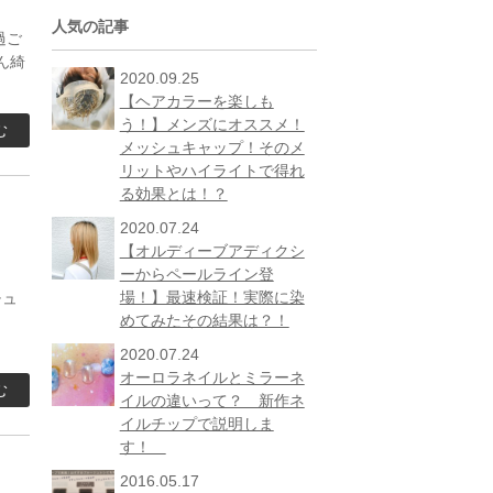
人気の記事
過ご
ん綺
2020.09.25
【ヘアカラーを楽しも
う！】メンズにオススメ！
む
メッシュキャップ！そのメ
リットやハイライトで得れ
る効果とは！？
2020.07.24
【オルディーブアディクシ
！
ーからペールライン登
場！】最速検証！実際に染
チュ
めてみたその結果は？！
?
2020.07.24
オーロラネイルとミラーネ
む
イルの違いって？ 新作ネ
イルチップで説明しま
す！
2016.05.17