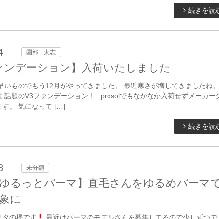
続きを読
4
園部 太志
ァンデーション】入荷いたしました
早いものでもう12月がやってきました。 最近寒さが増してきましたね。
 話題のV3ファンデーション！ prosolでもなかなか入荷せずメーカー
す。 気になって […]
続きを読
8
未分類
ゆるっとパーマ】直毛さんをゆるめパーマ
象に
リタの樫です
最近はパーマのモデルさんを募集してるので少しずつで