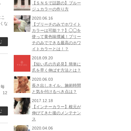
【ＳＮＳで話題の】ブルー
プ
ジュカラーの作り方
はこ
2020.06.16
くな
【ブリーチのみでホワイト
カラーは可能？？】◯◯を
使って黄色味撲滅！ブリー
む
チのみでできる最高のホワ
イトカラーとは！？
2018.09.20
【短い爪の方必見】簡単に
爪を早く伸ばす方法とは？
2020.06.03
長さ出しネイル、施術時間
と毎
と気を付けるべき点は？
12
2017.12.18
【インナーカラー】根元が
む
伸びてきた後のメンテナン
ス
2020.04.06