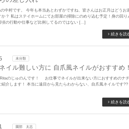
taの中村です。 今年も本当あとわずかですね、皆さんはお正月はどうお
すか？ 私はステイホームにてお部屋の掃除にのめり込む予定！身の回り
頃の行動や仕事など比例してるのではない […]
続きを読
5
未分類
ネイル難しい方に 自爪風ネイルがおすすめ
Ritaのじゅのんです！ お仕事でネイルが出来ない方におすすめのナ
ご紹介します！ 本当に遠目から見たらわからない、自爪風ネイルです?
続きを読
1
園部 太志