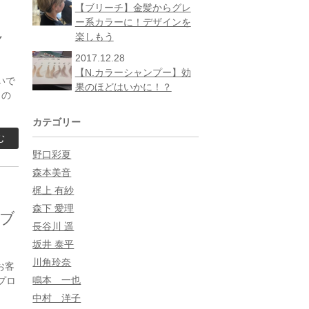
【ブリーチ】金髪からグレ
ー系カラーに！デザインを
ん
楽しもう
2017.12.28
【N.カラーシャンプー】効
いで
果のほどはいかに！？
この
カテゴリー
む
野口彩夏
森本美音
梶上 有紗
森下 愛理
ブ
長谷川 遥
坂井 泰平
川角玲奈
お客
鳴本 一也
プロ
中村 洋子