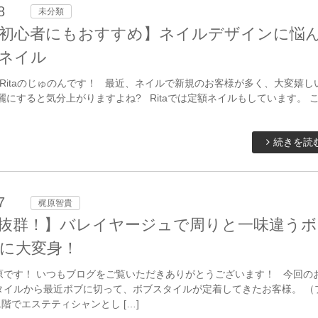
8
未分類
初心者にもおすすめ】ネイルデザインに悩
ネイル
Ritaのじゅのんです！ 最近、ネイルで新規のお客様が多く、大変嬉し
麗にすると気分上がりますよね? Ritaでは定額ネイルもしています。 
続きを読
7
梶原智貴
抜群！】バレイヤージュで周りと一味違うボ
に大変身！
原です！ いつもブログをご覧いただきありがとうございます！ 今回の
タイルから最近ボブに切って、ボブスタイルが定着してきたお客様。 （
二階でエステティシャンとし […]