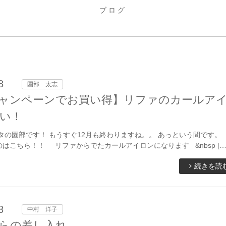
ブログ
8
園部 太志
ャンペーンでお買い得】リファのカールア
い！
タの園部です！ もうすぐ12月も終わりますね。。 あっという間です。
はこちら！！ リファからでたカールアイロンになります &nbsp […
続きを読
8
中村 洋子
らの差し入れ