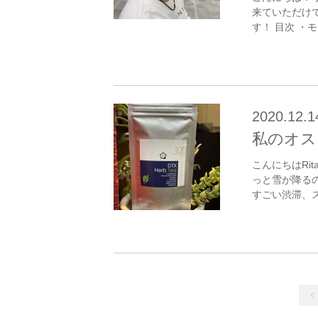
来ていただけて
す！ 目次 ・モデ
2020.12.1
私のオス
こんにちはRi
っと雪が降る
すごい渋滞、ス