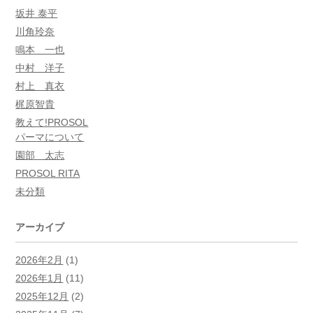
坂井 泰平
川角玲奈
鳴本 一也
中村 洋子
村上 真衣
梶原智貴
教えて!PROSOL
パーマについて
園部 太志
PROSOL RITA
未分類
アーカイブ
2026年2月
(1)
2026年1月
(11)
2025年12月
(2)