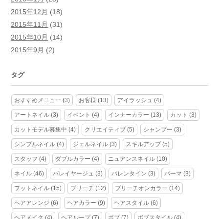
2015年12月
(18)
2015年11月
(31)
2015年10月
(14)
2015年9月
(2)
タグ
おすすめメニュー
(3)
お客様
(13)
アイラッシュ
(4)
アートネイル
(3)
イベント
(4)
インナーカラー
(13)
カット
(3)
カットモデル募集中
(4)
クリエイティブ
(5)
シャンプー
(3)
シンプルネイル
(4)
ジェルネイル
(3)
スキルアップ
(5)
スタッフ
(4)
ダブルカラー
(4)
ニュアンスネイル
(10)
ネイル
(46)
バレイヤージュ
(3)
バレンタイン
(3)
パーマ
(3)
フットネイル
(15)
ブリーチ
(12)
ブリーチオンカラー
(14)
ヘアアレンジ
(6)
ヘアカラー
(9)
ヘアスタイル
(6)
ヘアメイク
(4)
ヘアループ
(7)
ボブ
(7)
ボブスタイル
(4)