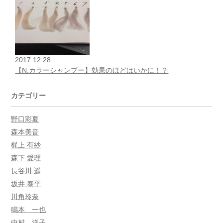
2017.12.28
【N.カラーシャンプー】効果のほどはいかに！？
カテゴリー
野口彩夏
森本美音
梶上 有紗
森下 愛理
長谷川 遥
坂井 泰平
川角玲奈
鳴本 一也
中村 洋子