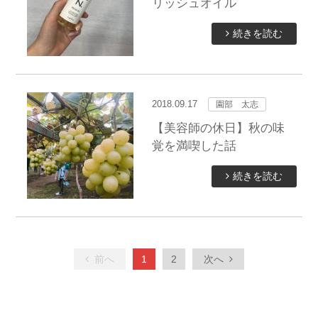
リッシュオイル
続きを読む
2018.09.17
園部 太志
【美容師の休日】秋の味
覚を満喫した話
続きを読む
前へ
1
2
次へ