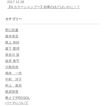
2017.12.28
【N.カラーシャンプー】効果のほどはいかに！？
カテゴリー
野口彩夏
森本美音
梶上 有紗
森下 愛理
長谷川 遥
坂井 泰平
川角玲奈
鳴本 一也
中村 洋子
村上 真衣
梶原智貴
教えて!PROSOL
パーマについて