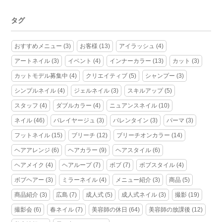
タグ
おすすめメニュー
(3)
お客様
(13)
アイラッシュ
(4)
アートネイル
(3)
イベント
(4)
インナーカラー
(13)
カット
(3)
カットモデル募集中
(4)
クリエイティブ
(5)
シャンプー
(3)
シンプルネイル
(4)
ジェルネイル
(3)
スキルアップ
(5)
スタッフ
(4)
ダブルカラー
(4)
ニュアンスネイル
(10)
ネイル
(46)
バレイヤージュ
(3)
バレンタイン
(3)
パーマ
(3)
フットネイル
(15)
ブリーチ
(12)
ブリーチオンカラー
(14)
ヘアアレンジ
(6)
ヘアカラー
(9)
ヘアスタイル
(6)
ヘアメイク
(4)
ヘアループ
(7)
ボブ
(7)
ボブスタイル
(4)
ボブヘアー
(3)
ミラーネイル
(4)
メニュー紹介
(3)
商品
(5)
商品紹介
(3)
広島
(7)
成人式
(5)
成人式ネイル
(3)
撮影
(19)
撮影会
(6)
春ネイル
(7)
美容師の休日
(64)
美容師の放課後
(12)