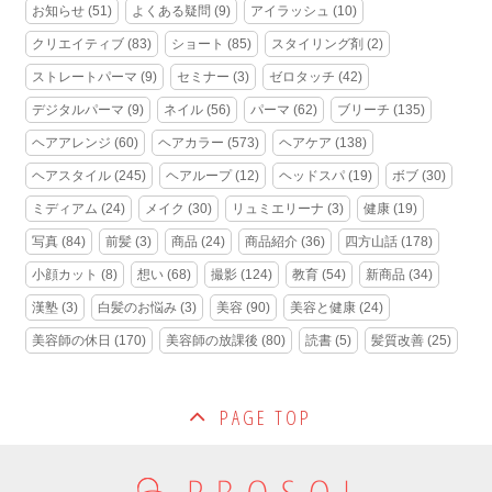
お知らせ
(51)
よくある疑問
(9)
アイラッシュ
(10)
クリエイティブ
(83)
ショート
(85)
スタイリング剤
(2)
ストレートパーマ
(9)
セミナー
(3)
ゼロタッチ
(42)
デジタルパーマ
(9)
ネイル
(56)
パーマ
(62)
ブリーチ
(135)
ヘアアレンジ
(60)
ヘアカラー
(573)
ヘアケア
(138)
ヘアスタイル
(245)
ヘアループ
(12)
ヘッドスパ
(19)
ボブ
(30)
ミディアム
(24)
メイク
(30)
リュミエリーナ
(3)
健康
(19)
写真
(84)
前髪
(3)
商品
(24)
商品紹介
(36)
四方山話
(178)
小顔カット
(8)
想い
(68)
撮影
(124)
教育
(54)
新商品
(34)
漢塾
(3)
白髪のお悩み
(3)
美容
(90)
美容と健康
(24)
美容師の休日
(170)
美容師の放課後
(80)
読書
(5)
髪質改善
(25)
PAGE TOP