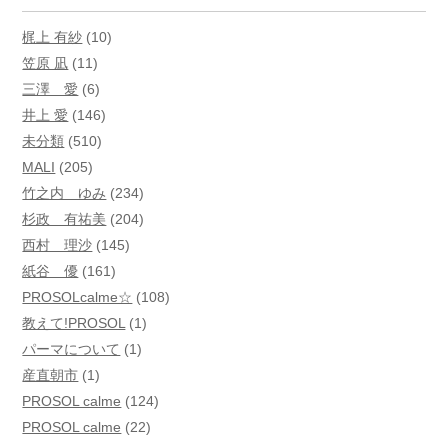
梶上 有紗
(10)
笠原 凪
(11)
三澤 愛
(6)
井上 愛
(146)
未分類
(510)
MALI
(205)
竹之内 ゆみ
(234)
杉政 有祐美
(204)
西村 理沙
(145)
紙谷 優
(161)
PROSOLcalme☆
(108)
教えて!PROSOL
(1)
パーマについて
(1)
産直朝市
(1)
PROSOL calme
(124)
PROSOL calme
(22)