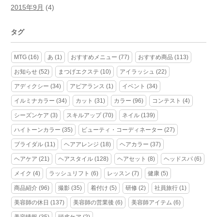
2015年9月
(4)
タグ
MTG
(16)
あ
(1)
おすすめメニュー
(77)
おすすめ商品
(113)
お知らせ
(52)
まつげエクステ
(10)
アイラッシュ
(22)
アディクシー
(34)
アピアランス
(1)
イベント
(34)
イルミナカラー
(34)
カット
(31)
カラー
(96)
コンテスト
(4)
シーズンケア
(3)
スキルアップ
(70)
ネイル
(139)
ハイトーンカラー
(35)
ビューティ・コーディネーター
(27)
ブライダル
(11)
ヘアアレンジ
(18)
ヘアカラー
(37)
ヘアケア
(21)
ヘアスタイル
(128)
ヘアセット
(8)
ヘッドスパ
(6)
メイク
(4)
ラッシュリフト
(6)
レッスン
(7)
健康
(5)
商品紹介
(96)
撮影
(35)
着付け
(5)
研修
(2)
社員旅行
(1)
美容師の休日
(137)
美容師の営業後
(6)
美容師アイテム
(6)