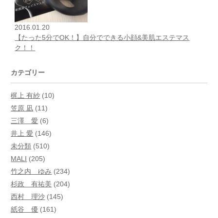
2016.01.20
【たった5分でOK！】自分でできる小顔&美肌エステマス
ク！！
カテゴリー
梶上 有紗
(10)
笠原 凪
(11)
三澤 愛
(6)
井上 愛
(146)
未分類
(510)
MALI
(205)
竹之内 ゆみ
(234)
杉政 有祐美
(204)
西村 理沙
(145)
紙谷 優
(161)