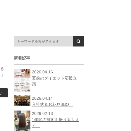
新着記事
だき
2026.04.16
。』
夏前のダイエット応援企
画！
む
2026.04.14
入社式＆お花見BBQ！
2026.02.13
1年間の施術を振り返りま
す！