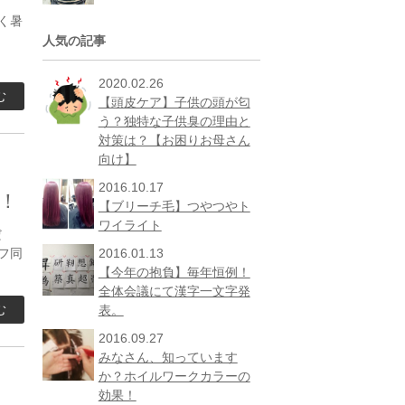
く暑
！
人気の記事
2020.02.26
む
【頭皮ケア】子供の頭が匂
う？独特な子供臭の理由と
対策は？【お困りお母さん
向け】
2016.10.17
！
【ブリーチ毛】つやつやト
ワイライト
だ
フ同
2016.01.13
【今年の抱負】毎年恒例！
全体会議にて漢字一文字発
む
表。
2016.09.27
みなさん、知っています
か？ホイルワークカラーの
効果！