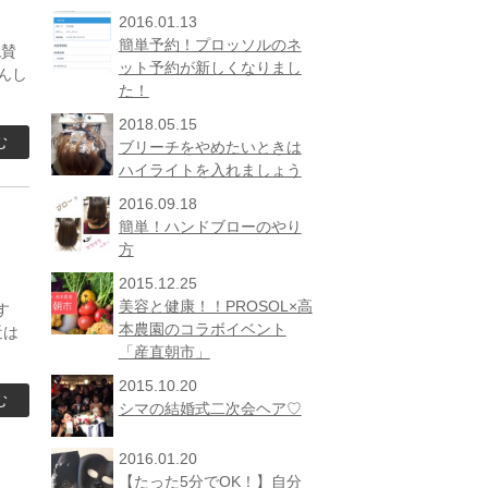
2016.01.13
簡単予約！プロッソルのネ
絶賛
ット予約が新しくなりまし
んし
た！
2018.05.15
む
ブリーチをやめたいときは
ハイライトを入れましょう
2016.09.18
簡単！ハンドブローのやり
方
2015.12.25
美容と健康！！PROSOL×高
ます
本農園のコラボイベント
近は
「産直朝市」
2015.10.20
む
シマの結婚式二次会ヘア♡
2016.01.20
【たった5分でOK！】自分