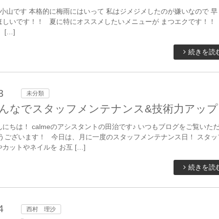
小山です 本格的に梅雨にはいって 私はジメジメしたのが嫌いなので 早
ほしいです！！ 夏に特にオススメしたいメニューが まつエクです！
[…]
続きを読
3
未分類
んなでスタッフメンテナンス&技術力アップ
にちは！ calmeのアシスタントの田治です♪ いつもブログをご覧いた
とうございます！ 今日は、月に一度のスタッフメンテナンス日！ スタッ
カットやネイルを お互 […]
続きを読
4
西村 理沙