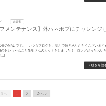
2
未分類
フメンテナンス】外ハネボブにチャレンジ
店長のMALIです。 いつもブログを、読んで頂きありがとうございま
員のおいちゃんこと生地さんのカットをしました！ ロングだったおい
…]
続きを読
前へ
1
2
次へ