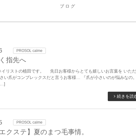
ブログ
6
PROSOL calme
く指先へ
ネイリストの植田です。 先日お客様からとても嬉しいお言葉を いた
 小さい爪がコンプレックスだと言うお客様… 『爪が小さいのが悩みなの
…]
続きを読
5
PROSOL calme
エクステ】夏のまつ毛事情。