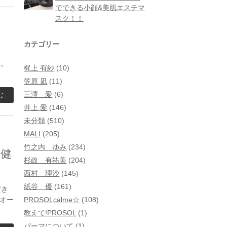
でできる小顔&美肌エステマ
スク！！
カテゴリー
た。
梶上 有紗
(10)
笠原 凪
(11)
三澤 愛
(6)
む
井上 愛
(146)
未分類
(510)
MALI
(205)
竹之内 ゆみ
(234)
健
杉政 有祐美
(204)
西村 理沙
(145)
紙谷 優
(161)
だき
PROSOLcalme☆
(108)
オー
教えて!PROSOL
(1)
パーマについて
(1)