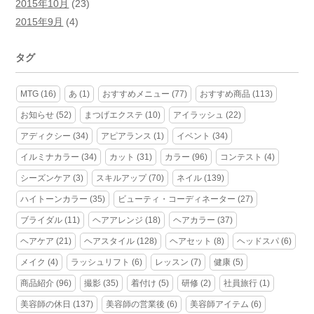
2015年10月
(23)
2015年9月
(4)
タグ
MTG
(16)
あ
(1)
おすすめメニュー
(77)
おすすめ商品
(113)
お知らせ
(52)
まつげエクステ
(10)
アイラッシュ
(22)
アディクシー
(34)
アピアランス
(1)
イベント
(34)
イルミナカラー
(34)
カット
(31)
カラー
(96)
コンテスト
(4)
シーズンケア
(3)
スキルアップ
(70)
ネイル
(139)
ハイトーンカラー
(35)
ビューティ・コーディネーター
(27)
ブライダル
(11)
ヘアアレンジ
(18)
ヘアカラー
(37)
ヘアケア
(21)
ヘアスタイル
(128)
ヘアセット
(8)
ヘッドスパ
(6)
メイク
(4)
ラッシュリフト
(6)
レッスン
(7)
健康
(5)
商品紹介
(96)
撮影
(35)
着付け
(5)
研修
(2)
社員旅行
(1)
美容師の休日
(137)
美容師の営業後
(6)
美容師アイテム
(6)