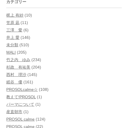
カテゴリー
梶上 有紗
(10)
笠原 凪
(11)
三澤 愛
(6)
井上 愛
(146)
未分類
(510)
MALI
(205)
竹之内 ゆみ
(234)
杉政 有祐美
(204)
西村 理沙
(145)
紙谷 優
(161)
PROSOLcalme☆
(108)
教えて!PROSOL
(1)
パーマについて
(1)
産直朝市
(1)
PROSOL calme
(124)
PROSOL calme
(22)