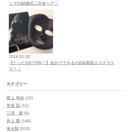
シマの結婚式二次会ヘア♡
2016.01.20
【たった5分でOK！】自分でできる小顔&美肌エステマス
ク！！
カテゴリー
梶上 有紗
(10)
笠原 凪
(11)
三澤 愛
(6)
井上 愛
(146)
未分類
(510)