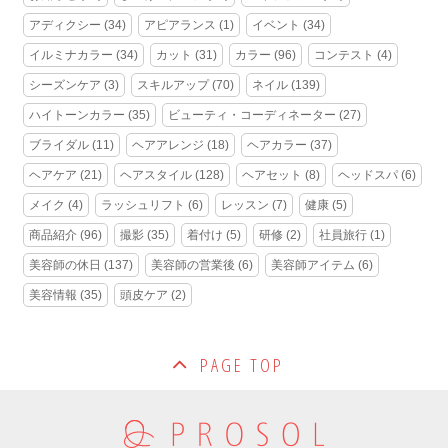
アディクシー
(34)
アピアランス
(1)
イベント
(34)
イルミナカラー
(34)
カット
(31)
カラー
(96)
コンテスト
(4)
シーズンケア
(3)
スキルアップ
(70)
ネイル
(139)
ハイトーンカラー
(35)
ビューティ・コーディネーター
(27)
ブライダル
(11)
ヘアアレンジ
(18)
ヘアカラー
(37)
ヘアケア
(21)
ヘアスタイル
(128)
ヘアセット
(8)
ヘッドスパ
(6)
メイク
(4)
ラッシュリフト
(6)
レッスン
(7)
健康
(5)
商品紹介
(96)
撮影
(35)
着付け
(5)
研修
(2)
社員旅行
(1)
美容師の休日
(137)
美容師の営業後
(6)
美容師アイテム
(6)
美容情報
(35)
頭皮ケア
(2)
PAGE TOP