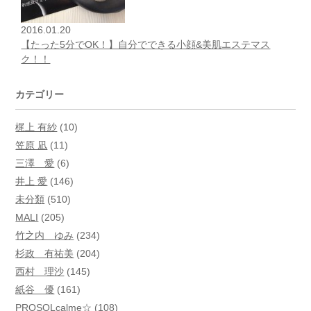
2016.01.20
【たった5分でOK！】自分でできる小顔&美肌エステマス
ク！！
カテゴリー
梶上 有紗
(10)
笠原 凪
(11)
三澤 愛
(6)
井上 愛
(146)
未分類
(510)
MALI
(205)
竹之内 ゆみ
(234)
杉政 有祐美
(204)
西村 理沙
(145)
紙谷 優
(161)
PROSOLcalme☆
(108)