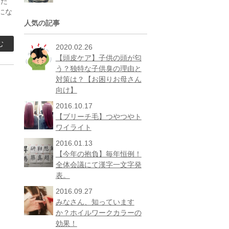
いた
にな
人気の記事
む
2020.02.26
【頭皮ケア】子供の頭が匂
う？独特な子供臭の理由と
対策は？【お困りお母さん
向け】
2016.10.17
【ブリーチ毛】つやつやト
ワイライト
2016.01.13
【今年の抱負】毎年恒例！
全体会議にて漢字一文字発
表。
2016.09.27
みなさん、知っています
か？ホイルワークカラーの
効果！