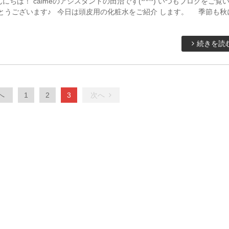
にちは！ calmeのアシスタントの田治です(*^^*) いつもブログをご覧
がとうございます♪ 今日は頭皮用の化粧水をご紹介 します。 季節も秋
続きを読
へ
1
2
3
次へ