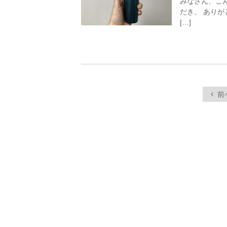
みなさん、こん
だき、 あり
[…]
前