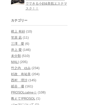
でできる小顔&美肌エステマ
スク！！
カテゴリー
梶上 有紗
(10)
笠原 凪
(11)
三澤 愛
(6)
井上 愛
(146)
未分類
(510)
MALI
(205)
竹之内 ゆみ
(234)
杉政 有祐美
(204)
西村 理沙
(145)
紙谷 優
(161)
PROSOLcalme☆
(108)
教えて!PROSOL
(1)
パーマについて
(1)