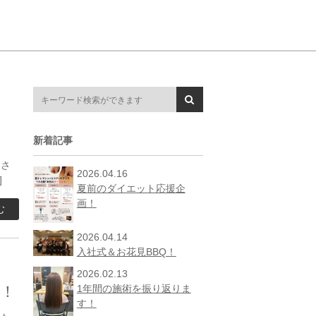
新着記事
なさ
2026.04.16
]
夏前のダイエット応援企
画！
む
2026.04.14
入社式＆お花見BBQ！
2026.02.13
！
1年間の施術を振り返りま
す！