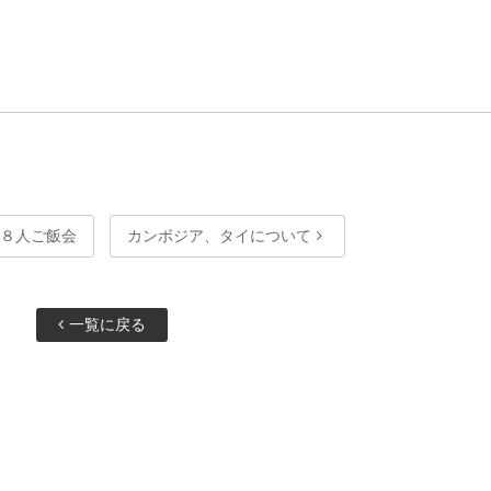
フ８人ご飯会
カンボジア、タイについて
一覧に戻る