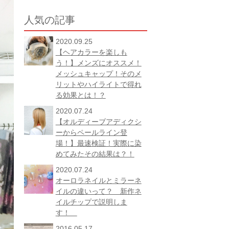
人気の記事
2020.09.25
【ヘアカラーを楽しも
う！】メンズにオススメ！
メッシュキャップ！そのメ
リットやハイライトで得れ
る効果とは！？
2020.07.24
【オルディーブアディクシ
ーからペールライン登
場！】最速検証！実際に染
めてみたその結果は？！
2020.07.24
オーロラネイルとミラーネ
イルの違いって？ 新作ネ
イルチップで説明しま
す！
2016.05.17