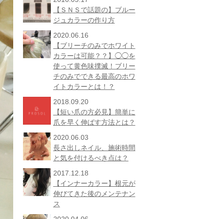
【ＳＮＳで話題の】ブルー
ジュカラーの作り方
2020.06.16
【ブリーチのみでホワイト
カラーは可能？？】◯◯を
使って黄色味撲滅！ブリー
チのみでできる最高のホワ
イトカラーとは！？
2018.09.20
【短い爪の方必見】簡単に
爪を早く伸ばす方法とは？
2020.06.03
長さ出しネイル、施術時間
と気を付けるべき点は？
2017.12.18
【インナーカラー】根元が
伸びてきた後のメンテナン
ス