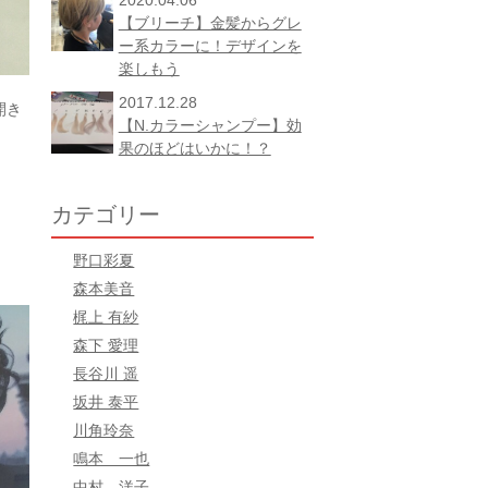
2020.04.06
【ブリーチ】金髪からグレ
ー系カラーに！デザインを
楽しもう
2017.12.28
開き
【N.カラーシャンプー】効
果のほどはいかに！？
カテゴリー
野口彩夏
森本美音
梶上 有紗
森下 愛理
長谷川 遥
坂井 泰平
川角玲奈
鳴本 一也
中村 洋子