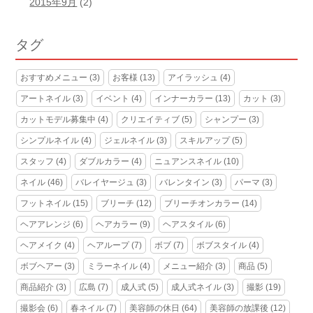
2015年9月
(2)
タグ
おすすめメニュー
(3)
お客様
(13)
アイラッシュ
(4)
アートネイル
(3)
イベント
(4)
インナーカラー
(13)
カット
(3)
カットモデル募集中
(4)
クリエイティブ
(5)
シャンプー
(3)
シンプルネイル
(4)
ジェルネイル
(3)
スキルアップ
(5)
スタッフ
(4)
ダブルカラー
(4)
ニュアンスネイル
(10)
ネイル
(46)
バレイヤージュ
(3)
バレンタイン
(3)
パーマ
(3)
フットネイル
(15)
ブリーチ
(12)
ブリーチオンカラー
(14)
ヘアアレンジ
(6)
ヘアカラー
(9)
ヘアスタイル
(6)
ヘアメイク
(4)
ヘアループ
(7)
ボブ
(7)
ボブスタイル
(4)
ボブヘアー
(3)
ミラーネイル
(4)
メニュー紹介
(3)
商品
(5)
商品紹介
(3)
広島
(7)
成人式
(5)
成人式ネイル
(3)
撮影
(19)
撮影会
(6)
春ネイル
(7)
美容師の休日
(64)
美容師の放課後
(12)