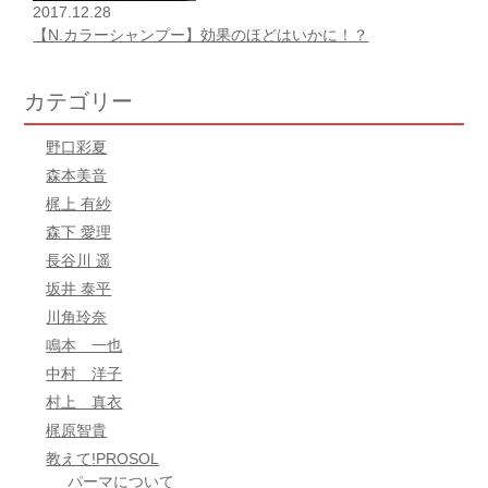
2017.12.28
【N.カラーシャンプー】効果のほどはいかに！？
カテゴリー
野口彩夏
森本美音
梶上 有紗
森下 愛理
長谷川 遥
坂井 泰平
川角玲奈
鳴本 一也
中村 洋子
村上 真衣
梶原智貴
教えて!PROSOL
パーマについて