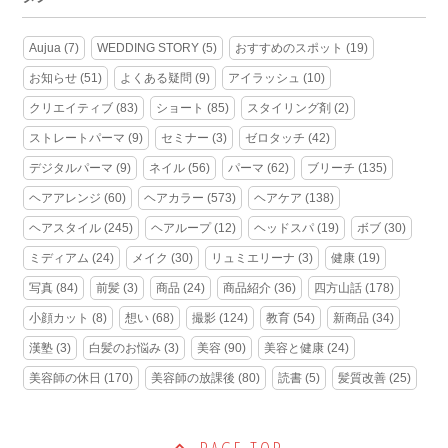
Aujua
(7)
WEDDING STORY
(5)
おすすめのスポット
(19)
お知らせ
(51)
よくある疑問
(9)
アイラッシュ
(10)
クリエイティブ
(83)
ショート
(85)
スタイリング剤
(2)
ストレートパーマ
(9)
セミナー
(3)
ゼロタッチ
(42)
デジタルパーマ
(9)
ネイル
(56)
パーマ
(62)
ブリーチ
(135)
ヘアアレンジ
(60)
ヘアカラー
(573)
ヘアケア
(138)
ヘアスタイル
(245)
ヘアループ
(12)
ヘッドスパ
(19)
ボブ
(30)
ミディアム
(24)
メイク
(30)
リュミエリーナ
(3)
健康
(19)
写真
(84)
前髪
(3)
商品
(24)
商品紹介
(36)
四方山話
(178)
小顔カット
(8)
想い
(68)
撮影
(124)
教育
(54)
新商品
(34)
漢塾
(3)
白髪のお悩み
(3)
美容
(90)
美容と健康
(24)
美容師の休日
(170)
美容師の放課後
(80)
読書
(5)
髪質改善
(25)
PAGE TOP