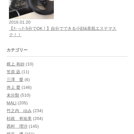
2016.01.20
【たった5分でOK！】自分でできる小顔&美肌エステマス
ク！！
カテゴリー
梶上 有紗
(10)
笠原 凪
(11)
三澤 愛
(6)
井上 愛
(146)
未分類
(510)
MALI
(205)
竹之内 ゆみ
(234)
杉政 有祐美
(204)
西村 理沙
(145)