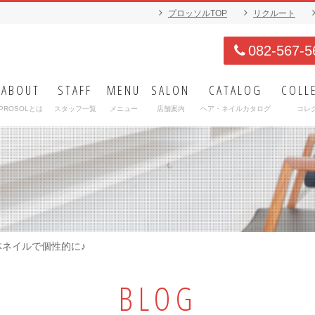
プロッソルTOP
リクルート
082-567-5
ABOUT
STAFF
MENU
SALON
CATALOG
COLL
PROSOLとは
スタッフ一覧
メニュー
店舗案内
ヘア・ネイルカタログ
コレ
ネイルで個性的に♪
BLOG