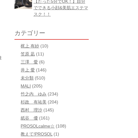
【たった5分でOK！】自分
でできる小顔&美肌エステマ
スク！！
カテゴリー
梶上 有紗
(10)
笠原 凪
(11)
ま
三澤 愛
(6)
井上 愛
(146)
未分類
(510)
MALI
(205)
竹之内 ゆみ
(234)
杉政 有祐美
(204)
西村 理沙
(145)
紙谷 優
(161)
PROSOLcalme☆
(108)
教えて!PROSOL
(1)