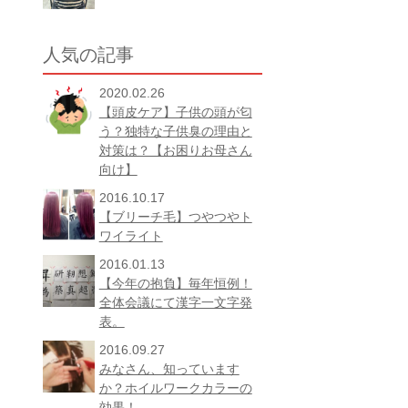
人気の記事
2020.02.26
【頭皮ケア】子供の頭が匂
う？独特な子供臭の理由と
対策は？【お困りお母さん
向け】
2016.10.17
【ブリーチ毛】つやつやト
ワイライト
2016.01.13
【今年の抱負】毎年恒例！
全体会議にて漢字一文字発
表。
2016.09.27
みなさん、知っています
か？ホイルワークカラーの
効果！