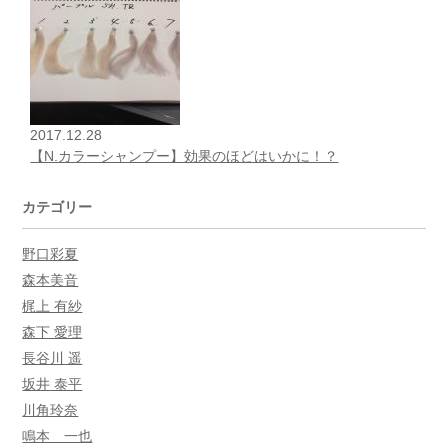
2017.12.28
【N.カラーシャンプー】効果のほどはいかに！？
カテゴリー
野口彩夏
森本美音
梶上 有紗
森下 愛理
長谷川 遥
坂井 泰平
川角玲奈
鳴本 一也