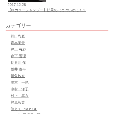
2017.12.28
【N.カラーシャンプー】効果のほどはいかに！？
カテゴリー
野口彩夏
森本美音
梶上 有紗
森下 愛理
長谷川 遥
坂井 泰平
川角玲奈
鳴本 一也
中村 洋子
村上 真衣
梶原智貴
教えて!PROSOL