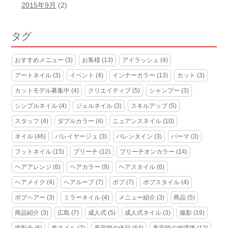
2015年9月
(2)
タグ
おすすめメニュー
(3)
お客様
(13)
アイラッシュ
(4)
アートネイル
(3)
イベント
(4)
インナーカラー
(13)
カット
(3)
カットモデル募集中
(4)
クリエイティブ
(5)
シャンプー
(3)
シンプルネイル
(4)
ジェルネイル
(3)
スキルアップ
(5)
スタッフ
(4)
ダブルカラー
(4)
ニュアンスネイル
(10)
ネイル
(46)
バレイヤージュ
(3)
バレンタイン
(3)
パーマ
(3)
フットネイル
(15)
ブリーチ
(12)
ブリーチオンカラー
(14)
ヘアアレンジ
(6)
ヘアカラー
(9)
ヘアスタイル
(6)
ヘアメイク
(4)
ヘアループ
(7)
ボブ
(7)
ボブスタイル
(4)
ボブヘアー
(3)
ミラーネイル
(4)
メニュー紹介
(3)
商品
(5)
商品紹介
(3)
広島
(7)
成人式
(5)
成人式ネイル
(3)
撮影
(19)
撮影会
(6)
春ネイル
(7)
美容師の休日
(64)
美容師の放課後
(12)