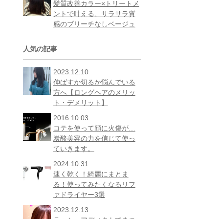
髪質改善カラー×トリートメ
ントで叶える、サラサラ質
感のブリーチなしベージュ
人気の記事
2023.12.10
伸ばすか切るか悩んでいる
方へ【ロングヘアのメリッ
ト・デメリット】
2016.10.03
コテを使って顔に火傷が…
炭酸美容の力を信じて使っ
ていきます。
2024.10.31
速く乾く！綺麗にまとま
る！使ってみたくなるリフ
ァドライヤー3選
2023.12.13