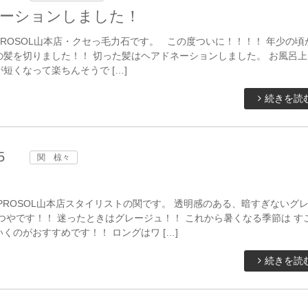
ーションしました！
ROSOL山本店・クセっ毛力石です。 この度ついに！！！！ 年少の頃
の髪を切りました！！ 切った髪はヘアドネーションしました。 お風呂上
短くなって楽ちんそうで […]
続きを読
5
関 椋々
PROSOL山本店スタイリストの関です。 透明感のある、暗すぎないグ
つやです！！ 迷ったときはグレージュ！！ これから暑くなる季節は す
くのがおすすめです！！ ロングはワ […]
続きを読