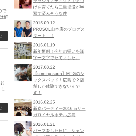
ラッシュアディクトでまつ
げを育てたら二重埋没が半
めで
額で済みそうな件
は鮮
2015.09.12
PROSOL山本店のブログス
タート！！
む
2016.01.19
新年恒例！今年の誓いを漢
字一文字でたてました。
2017.08.22
【coming soon】MTGのシ
ックスパッド！広島で２店
のお
舗しか体験できないんで
くし
す！
2016.02.25
む
新春パーティー2016 inリー
ガロイヤルホテル広島
2016.01.21
パーマをした日に、シャン