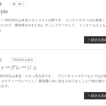
4
関 椋々
rple
PROSOL山本店スタイリストの関です。 インナーカラーのお客様！
ったので、透明感を出すために すこしブリーチして、 インナーももとも
]
続きを読
2
PROSOL山本店
ィーグレージュ
ROSOL山本店・クセっ毛力石です。 ブリーチｏｎカラーならではの
ミルクティーグレージュ！ 最初濃いめに色を入れておくことで色の抜け
めます。
続きを読