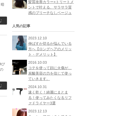
髪質改善カラー×トリートメ
、暗
ントで叶える、サラサラ質
感のブリーチなしベージュ
む
人気の記事
2023.12.10
伸ばすか切るか悩んでいる
方へ【ロングヘアのメリッ
ト・デメリット】
2016.10.03
伸び
コテを使って顔に火傷が…
の
炭酸美容の力を信じて使っ
ていきます。
む
2024.10.31
速く乾く！綺麗にまとま
る！使ってみたくなるリフ
ァドライヤー3選
2023.12.13