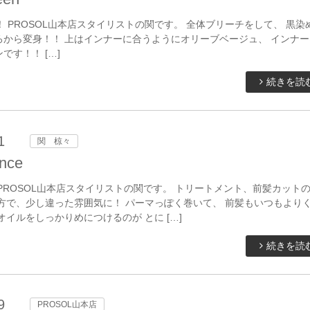
PROSOL山本店スタイリストの関です。 全体ブリーチをして、 黒染
ろから変身！！ 上はインナーに合うようにオリーブベージュ、 インナー
です！！ […]
続きを読
1
関 椋々
nce
PROSOL山本店スタイリストの関です。 トリートメント、前髪カット
方で、少し違った雰囲気に！ パーマっぽく巻いて、 前髪もいつもより
オイルをしっかりめにつけるのが とに […]
続きを読
9
PROSOL山本店