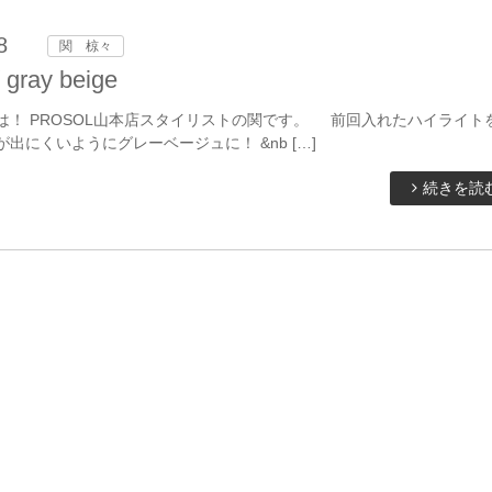
8
関 椋々
/ gray beige
 PROSOL山本店スタイリストの関です。 前回入れたハイライト
が出にくいようにグレーベージュに！ &nb […]
続きを読