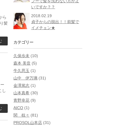
プーで髪を洗わない方がよ
いですか？？
2018.02.19
から
貞子からの脱出！！前髪で
り髪
イメチェン★
む
カテゴリー
久保歩未
(10)
森本 美音
(5)
牛久思玉
(1)
山中 伊万璃
(31)
レー
金澤篤志
(1)
こし
山本真希
(30)
青野幸花
(9)
AICO
(1)
む
関 椋々
(81)
PROSOL山本店
(31)