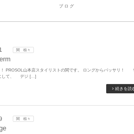
ブログ
1
関 椋々
perm
 PROSOL山本店スタイリストの関です。 ロングからバッサリ！ 
して、 デジ […]
続きを読
9
関 椋々
ge