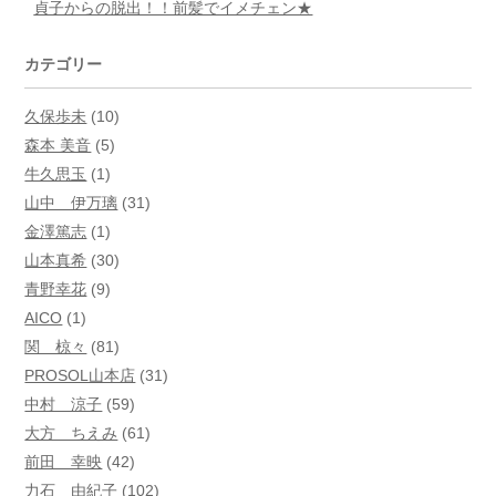
貞子からの脱出！！前髪でイメチェン★
カテゴリー
久保歩未
(10)
森本 美音
(5)
牛久思玉
(1)
山中 伊万璃
(31)
金澤篤志
(1)
山本真希
(30)
青野幸花
(9)
AICO
(1)
関 椋々
(81)
PROSOL山本店
(31)
中村 涼子
(59)
大方 ちえみ
(61)
前田 幸映
(42)
力石 由紀子
(102)