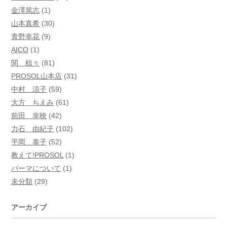
金澤篤志
(1)
山本真希
(30)
青野幸花
(9)
AICO
(1)
関 椋々
(81)
PROSOL山本店
(31)
中村 涼子
(59)
大方 ちえみ
(61)
前田 幸映
(42)
力石 由紀子
(102)
平岡 泰子
(52)
教えて!PROSOL
(1)
パーマについて
(1)
未分類
(29)
アーカイブ