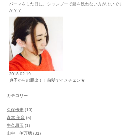
パーマをした日に、シャンプーで髪を洗わない方がよいです
か？？
2018.02.19
貞子からの脱出！！前髪でイメチェン★
カテゴリー
久保歩未
(10)
森本 美音
(5)
牛久思玉
(1)
山中 伊万璃
(31)