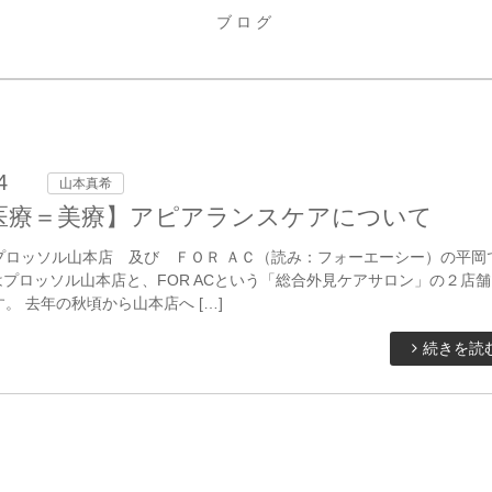
ブログ
4
山本真希
医療＝美療】アピアランスケアについて
プロッソル山本店 及び ＦＯＲ ＡＣ（読み：フォーエーシー）の平岡
プロッソル山本店と、FOR ACという「総合外見ケアサロン」の２店
。 去年の秋頃から山本店へ […]
続きを読