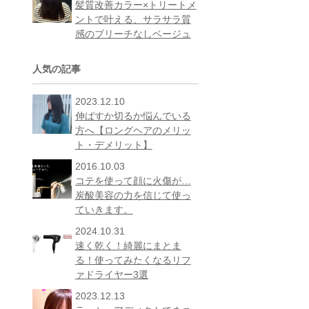
髪質改善カラー×トリートメ
ントで叶える、サラサラ質
感のブリーチなしベージュ
人気の記事
2023.12.10
伸ばすか切るか悩んでいる
方へ【ロングヘアのメリッ
ト・デメリット】
2016.10.03
コテを使って顔に火傷が…
炭酸美容の力を信じて使っ
ていきます。
2024.10.31
速く乾く！綺麗にまとま
る！使ってみたくなるリフ
ァドライヤー3選
2023.12.13