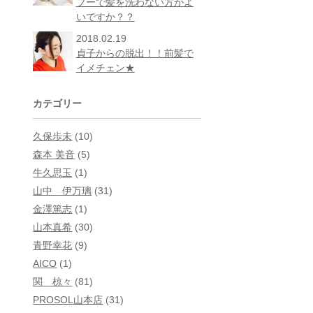
プーで髪を洗わない方がよ
いですか？？
2018.02.19
貞子からの脱出！！前髪で
イメチェン★
カテゴリー
久保歩未
(10)
森本 美音
(5)
牛久思玉
(1)
山中 伊万璃
(31)
金澤篤志
(1)
山本真希
(30)
青野幸花
(9)
AICO
(1)
関 椋々
(81)
PROSOL山本店
(31)