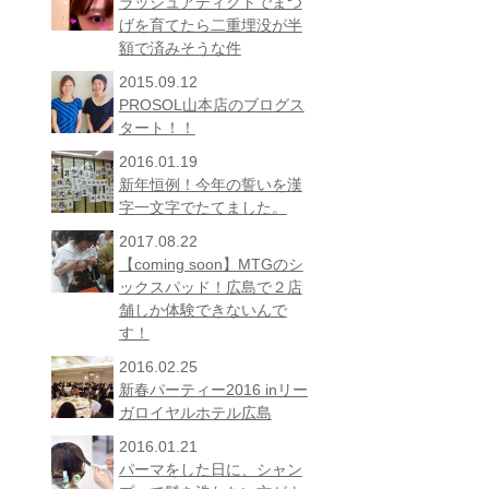
ラッシュアディクトでまつ
げを育てたら二重埋没が半
額で済みそうな件
2015.09.12
PROSOL山本店のブログス
タート！！
2016.01.19
新年恒例！今年の誓いを漢
字一文字でたてました。
2017.08.22
【coming soon】MTGのシ
ックスパッド！広島で２店
舗しか体験できないんで
す！
2016.02.25
新春パーティー2016 inリー
ガロイヤルホテル広島
2016.01.21
パーマをした日に、シャン