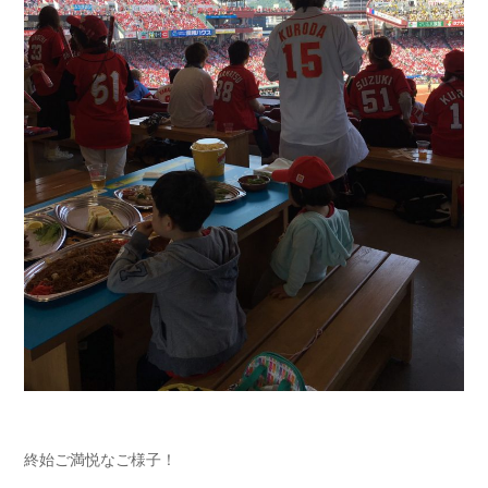
終始ご満悦なご様子！