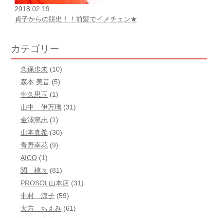
2018.02.19
貞子からの脱出！！前髪でイメチェン★
カテゴリー
久保歩未
(10)
森本 美音
(5)
牛久思玉
(1)
山中 伊万璃
(31)
金澤篤志
(1)
山本真希
(30)
青野幸花
(9)
AICO
(1)
関 椋々
(81)
PROSOL山本店
(31)
中村 涼子
(59)
大方 ちえみ
(61)