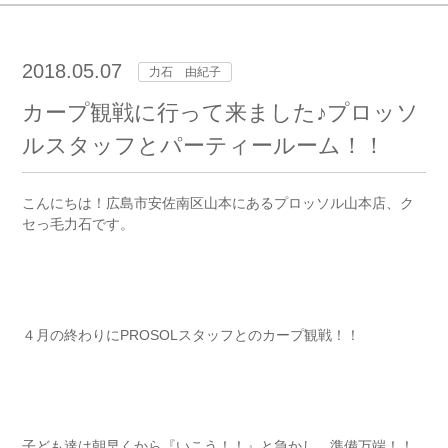
2018.05.07
力石 由紀子
カープ観戦に行って来ました♪プロッソ
ルスタッフとパーティールーム！！
こんにちは！広島市安佐南区山本にあるプロッソル山本店、ク
セっ毛力石です。
４月の終わりにPROSOLスタッフとのカープ観戦！！
子ども達は朝早くから『いこう！！』と急かし、準備万端！！