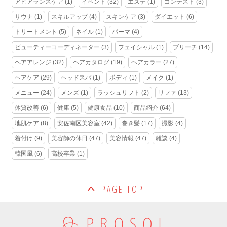
アピアランスケア
(1)
イベント
(32)
エステ
(1)
コンテスト
(3)
サウナ
(1)
スキルアップ
(4)
スキンケア
(3)
ダイエット
(6)
トリートメント
(5)
ネイル
(1)
パーマ
(4)
ビューティーコーディネーター
(3)
フェイシャル
(1)
ブリーチ
(14)
ヘアアレンジ
(32)
ヘアカタログ
(19)
ヘアカラー
(27)
ヘアケア
(29)
ヘッドスパ
(1)
ボディ
(1)
メイク
(1)
メニュー
(24)
メンズ
(1)
ラッシュリフト
(2)
リファ
(13)
体質改善
(6)
健康
(5)
健康食品
(10)
商品紹介
(64)
地肌ケア
(8)
安佐南区美容室
(42)
巻き髪
(17)
撮影
(4)
着付け
(9)
美容師の休日
(47)
美容情報
(47)
雑談
(4)
韓国風
(6)
高校卒業
(1)
PAGE TOP