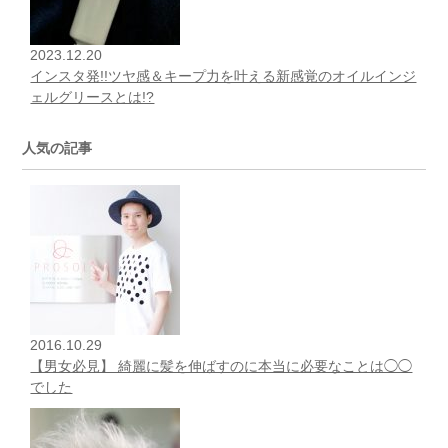
2023.12.20
インスタ発!!ツヤ感＆キープ力を叶える新感覚のオイルインジ
ェルグリースとは!?
人気の記事
2016.10.29
【男女必見】 綺麗に髪を伸ばすのに本当に必要なことは◯◯
でした