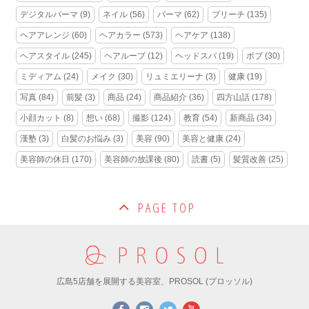
デジタルパーマ
(9)
ネイル
(56)
パーマ
(62)
ブリーチ
(135)
ヘアアレンジ
(60)
ヘアカラー
(573)
ヘアケア
(138)
ヘアスタイル
(245)
ヘアループ
(12)
ヘッドスパ
(19)
ボブ
(30)
ミディアム
(24)
メイク
(30)
リュミエリーナ
(3)
健康
(19)
写真
(84)
前髪
(3)
商品
(24)
商品紹介
(36)
四方山話
(178)
小顔カット
(8)
想い
(68)
撮影
(124)
教育
(54)
新商品
(34)
漢塾
(3)
白髪のお悩み
(3)
美容
(90)
美容と健康
(24)
美容師の休日
(170)
美容師の放課後
(80)
読書
(5)
髪質改善
(25)
PAGE TOP
広島5店舗を展開する美容室、PROSOL (プロッソル)