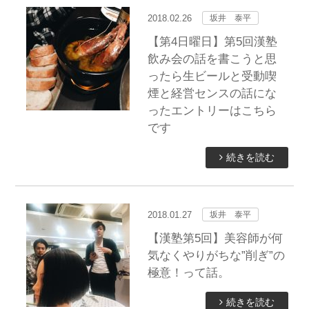
2018.02.26
坂井 泰平
【第4日曜日】第5回漢塾
飲み会の話を書こうと思
ったら生ビールと受動喫
煙と経営センスの話にな
ったエントリーはこちら
です
続きを読む
2018.01.27
坂井 泰平
【漢塾第5回】美容師が何
気なくやりがちな”削ぎ”の
極意！って話。
続きを読む