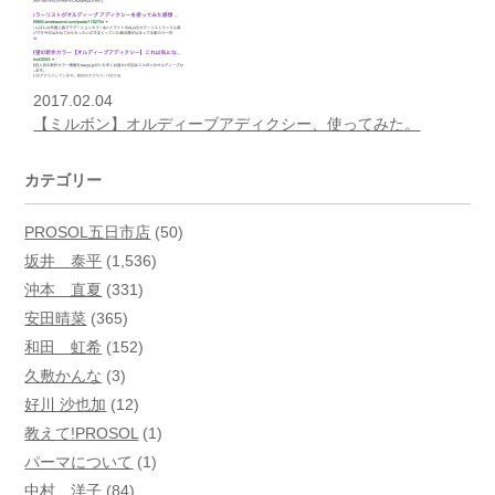
2017.02.04
【ミルボン】オルディーブアディクシー、使ってみた。
カテゴリー
PROSOL五日市店
(50)
坂井 泰平
(1,536)
沖本 直夏
(331)
安田晴菜
(365)
和田 虹希
(152)
久敷かんな
(3)
好川 沙也加
(12)
教えて!PROSOL
(1)
パーマについて
(1)
中村 洋子
(84)