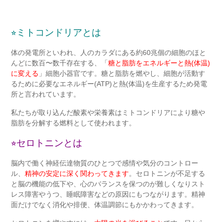
⭐︎
ミトコンドリアとは
体の発電所といわれ、人のカラダにある約
60
兆個の細胞のほと
んどに数百〜数千存在する、「
糖と脂肪をエネルギーと熱
(
体温
)
に変える
」細胞小器官です。
糖と脂肪を燃やし、細胞が活動す
るために必要なエネルギー
(ATP)
と熱
(
体温
)
を生産するため発電
所と言われています。
私たちが取り込んだ酸素や栄養素はミトコンドリアにより糖や
脂肪を分解する燃料として使われます。
⭐︎
セロトニンとは
脳内で働く神経伝達物質のひとつで感情や気分のコントロー
ル、
精神の安定に深く関わってきます
。セロトニンが不足する
と脳の機能の低下や、心のバランスを保つのが難しくなりスト
レス障害やうつ、睡眠障害などの原因にもつながります。
精神
面だけでなく消化や排便、体温調節にもかかわってきます。