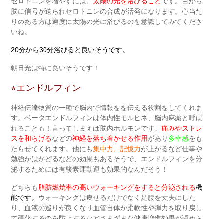
セロトニンを増やすには、
太陽の光を浴びること
です。目から
脳に信号が送られセロトニンの合成が活発になります。心当た
りのある方は適度に太陽の光に浴びるのを意識してみてくださ
いね。
20
分から
30
分浴びると良いそうです。
朝日光は特に良いそうです！
⭐︎
エンドルフィン
神経伝達物質の一種で脳内で情報をを伝える役割をしてくれま
す。ベータエンドルフィンは体内性モルヒネ、脳内麻薬と呼ば
れることも！言ってしまえば脳内ホルモンです。
痛みやストレ
スを和らげる
などの
神経を落ち着かせる作用
があり
多幸感
をも
たらせてくれます。他にも
集中力、記憶力
が上がるなど仕事や
勉強がはかどるなどの効果もあるそうで、エンドルフィンを分
泌するためには有酸素運動運も効果的なんだそう！
どちらも
脂肪燃焼率の高いウォーキングをすると分泌される
機
能で
す。
ウォーキングは痩せるだけでなく足腰を丈夫にした
り、血液の巡りが良くなり血管自体が柔軟性や弾力を取り戻し
て硬化するのを防止するなどさまざまな健康増進効果が認めら