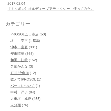
2017.02.04
【ミルボン】オルディーブアディクシー、使ってみた。
カテゴリー
PROSOL五日市店
(50)
坂井 泰平
(1,536)
沖本 直夏
(331)
安田晴菜
(365)
和田 虹希
(152)
久敷かんな
(3)
好川 沙也加
(12)
教えて!PROSOL
(1)
パーマについて
(1)
中村 洋子
(84)
大田垣 成俊
(455)
未分類
(76)