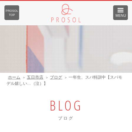
PROSOL
TOP
MENU
ホーム
五日市店
ブログ
一年生、スパ特訓中【スパモ
デル嬉しい…（泣）】
BLOG
ブログ