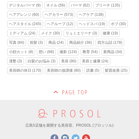
デジタルパーマ
(9)
ネイル
(56)
パーマ
(62)
ブリーチ
(135)
ヘアアレンジ
(60)
ヘアカラー
(573)
ヘアケア
(138)
ヘアスタイル
(245)
ヘアループ
(12)
ヘッドスパ
(19)
ボブ
(30)
ミディアム
(24)
メイク
(30)
リュミエリーナ
(3)
健康
(19)
写真
(84)
前髪
(3)
商品
(24)
商品紹介
(36)
四方山話
(178)
小顔カット
(8)
想い
(68)
撮影
(124)
教育
(54)
新商品
(34)
漢塾
(3)
白髪のお悩み
(3)
美容
(90)
美容と健康
(24)
美容師の休日
(170)
美容師の放課後
(80)
読書
(5)
髪質改善
(25)
PAGE TOP
広島5店舗を展開する美容室、PROSOL (プロッソル)