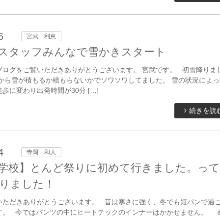
6
宮武 利恵
スタッフみんなで雪かきスタート
ブログをご覧いただきありがとうございます。 宮武です。 初雪降りま
夜から雪が積もるか積もらないかでソワソワしてました。 雪の状況によっ
歩に変わり出発時間が30分 […]
続きを読
4
寺岡 和人
学校】とんど祭りに初めて行きました。って
りました！
いただきありがとうございます。 昔は寒さに強く、冬でも短パンで過
す。 今ではパンツの中にヒートテックのインナーはかかせません。 &n