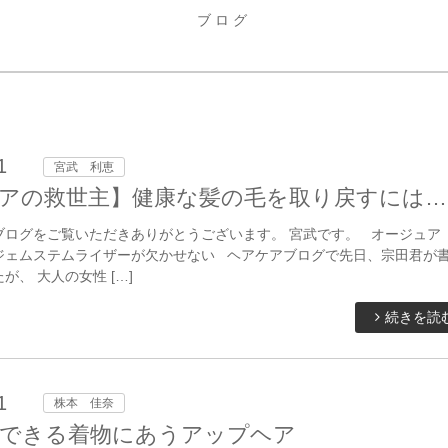
ブログ
1
宮武 利恵
アの救世主】健康な髪の毛を取り戻すには…
ブログをご覧いただきありがとうございます。 宮武です。 オージュア
ジェムステムライザーが欠かせない ヘアケアブログで先日、宗田君が
が、 大人の女性 […]
続きを読
1
株本 佳奈
できる着物にあうアップヘア