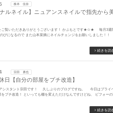
6
株本 佳奈
ナルネイル】ニュアンスネイルで指先から
をご覧いただきありがとうございます！ かぶもとです★☆★ 毎月3週
びのびになるので また山本菜摘にネイルチェンジをお願いしました！！
続きを読
4
宗田 勇也
休日【自分の部屋をプチ改造】
 アシスタント宗田です！ 久しぶりのブログですね。 今日はプライ
屋をプチ改造！ といっても棚を変えただけなんですけどね、 ビフォーの
続きを読