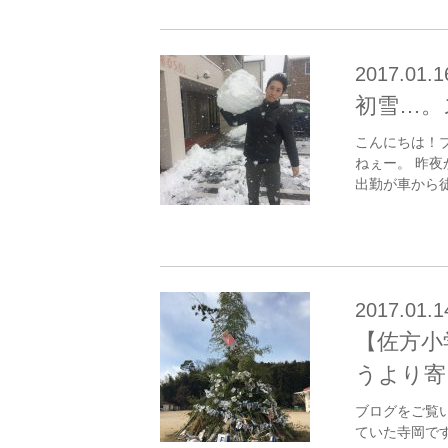
2017.01.1
初雪…。
こんにちは！
ねぇー。 昨
出勤が車から徒
2017.01.1
【佐方小
うより寄
ブログをご覧
ていた寺岡で