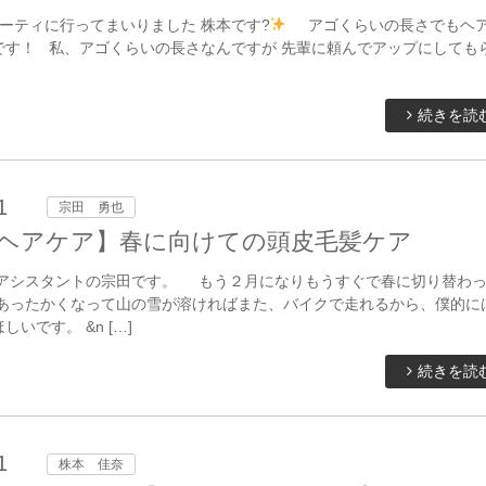
ーティに行ってまいりました 株本です?
アゴくらいの長さでもヘ
です！ 私、アゴくらいの長さなんですが 先輩に頼んでアップにしても
続きを読
1
宗田 勇也
ヘアケア】春に向けての頭皮毛髪ケア
 アシスタントの宗田です。 もう２月になりもうすぐで春に切り替わ
 あったかくなって山の雪が溶ければまた、バイクで走れるから、僕的に
いです。 &n […]
続きを読
1
株本 佳奈