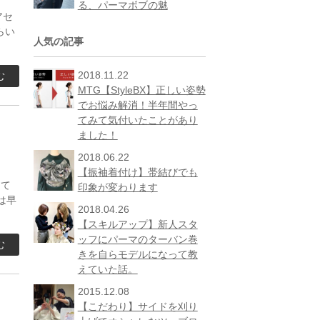
る、パーマボブの魅
アセ
らい
人気の記事
2018.11.22
む
MTG【StyleBX】正しい姿勢
でお悩み解消！半年間やっ
てみて気付いたことがあり
ました！
2018.06.22
【振袖着付け】帯結びでも
って
印象が変わります
は早
2018.04.26
【スキルアップ】新人スタ
ッフにパーマのターバン巻
む
きを自らモデルになって教
えていた話。
2015.12.08
【こだわり】サイドを刈り