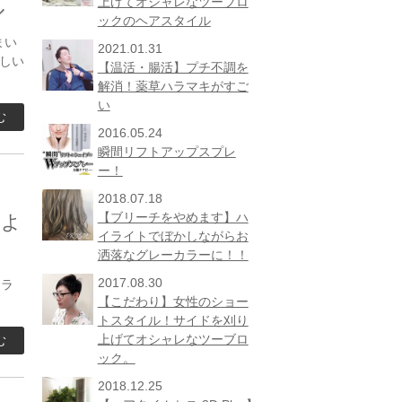
上げてオシャレなツーブロ
ル
ックのヘアスタイル
まい
2021.01.31
しい
【温活・腸活】プチ不調を
解消！薬草ハラマキがすご
い
む
2016.05.24
瞬間リフトアップスプレ
ー！
2018.07.18
【ブリーチをやめます】ハ
れよ
イライトでぼかしながらお
洒落なグレーカラーに！！
2017.08.30
カラ
【こだわり】女性のショー
トスタイル！サイドを刈り
上げてオシャレなツーブロ
む
ック。
2018.12.25