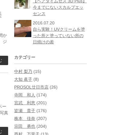
【ヘアタイムセス 3D Plus】
今までにないスカルプエッ
美
センス
2016.07.20
自ら実験！UVクリームを塗
間か
った所と塗っていない所の
 ジ
日焼けの差
カテゴリー
む
中村 梨乃
(15)
大知 眞子
(8)
PROSOL廿日市店
(26)
寺岡 和人
(174)
宮武 利恵
(201)
ベー
皆瀬 貴子
(176)
写真
株本 佳奈
(207)
宗田 勇也
(204)
む
西村 万里子
(13)