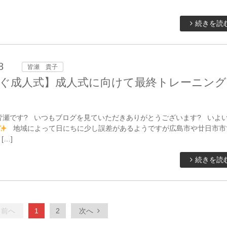
続きを読
8
皆瀬 貴子
ぐ成人式】成人式に向けて最終トレーニング
皆瀬です? いつもブログを見ていただきありがとうございます? いよ
地域によって日にちに少し誤差があるようですが広島市や廿日市市
[…]
続きを読
前へ
1
2
次へ