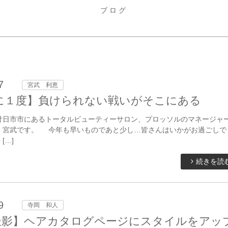
ブログ
7
宮武 利恵
に１度】負けられない戦いがそこにある
廿日市市にあるトータルビューティーサロン、プロッソルのマネージャ
、宮武です。 今年も早いものであと少し…皆さんはいかがお過ごしで
[…]
続きを読
9
寺岡 和人
撮影】ヘアカタログページにスタイルをアッ