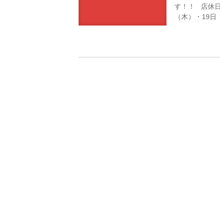
す！！ 店休日
（木）・19日（