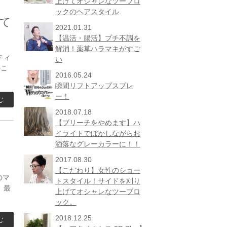
上げてオシャレなツーブロ
ックのヘアスタイル
して
2021.01.31
【温活・腸活】プチ不調を
解消！薬草ハラマキがすご
ティ
い
のこ
2016.05.24
瞬間リフトアップスプレ
ー！
む
2018.07.18
【ブリーチをやめます】ハ
イライトでぼかしながらお
洒落なグレーカラーに！！
2017.08.30
【こだわり】女性のショー
のマ
トスタイル！サイドを刈り
 最
上げてオシャレなツーブロ
ック。
2018.12.25
む