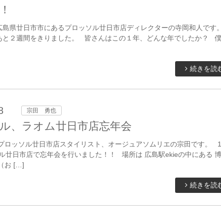
！
広島県廿日市市にあるプロッソル廿日市店ディレクターの寺岡和人で
あと２週間をきりました。 皆さんはこの１年、どんな年でしたか？ 
続きを読
8
宗田 勇也
ル、ラオム廿日市店忘年会
 プロッソル廿日市店スタイリスト、オージュアソムリエの宗田です。 1
ソル廿日市店で忘年会を行いました！！ 場所は 広島駅ekieの中にある 
お […]
続きを読