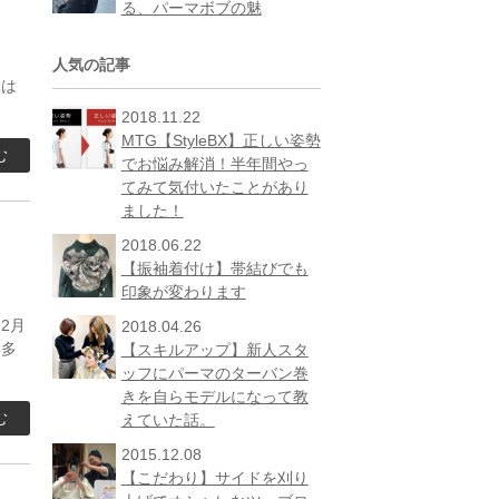
る、パーマボブの魅
す。
人気の記事
僕は
2018.11.22
MTG【StyleBX】正しい姿勢
む
でお悩み解消！半年間やっ
てみて気付いたことがあり
ました！
2018.06.22
【振袖着付け】帯結びでも
印象が変わります
2月
2018.04.26
博多
【スキルアップ】新人スタ
ッフにパーマのターバン巻
きを自らモデルになって教
む
えていた話。
2015.12.08
【こだわり】サイドを刈り