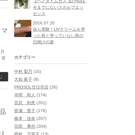
【ヘアタイムセス 3D Plus】
今までにないスカルプエッ
センス
2016.07.20
タマ
自ら実験！UVクリームを塗
った所と塗っていない所の
日焼けの差
2月
カテゴリー
 皆
中村 梨乃
(15)
む
大知 眞子
(8)
PROSOL廿日市店
(26)
寺岡 和人
(174)
宮武 利恵
(201)
品
皆瀬 貴子
(176)
株本 佳奈
(207)
宗田 勇也
(204)
いま
西村 万里子
(13)