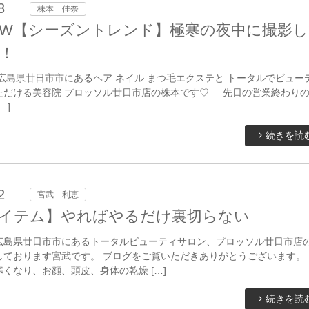
8
株本 佳奈
年A/W【シーズントレンド】極寒の夜中に撮影
！
広島県廿日市市にあるヘア.ネイル.まつ毛エクステと トータルでビュー
ただける美容院 プロッソル廿日市店の株本です♡ 先日の営業終わり
…]
続きを読
2
宮武 利恵
イテム】やればやるだけ裏切らない
広島県廿日市市にあるトータルビューティサロン、プロッソル廿日市店
しております宮武です。 ブログをご覧いただきありがとうございます。
くなり、お顔、頭皮、身体の乾燥 […]
続きを読