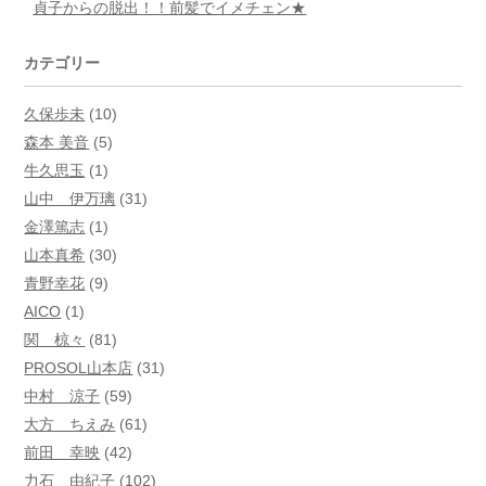
貞子からの脱出！！前髪でイメチェン★
カテゴリー
久保歩未
(10)
森本 美音
(5)
牛久思玉
(1)
山中 伊万璃
(31)
金澤篤志
(1)
山本真希
(30)
青野幸花
(9)
AICO
(1)
関 椋々
(81)
PROSOL山本店
(31)
中村 涼子
(59)
大方 ちえみ
(61)
前田 幸映
(42)
力石 由紀子
(102)