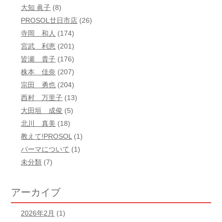
大知 眞子
(8)
PROSOL廿日市店
(26)
寺岡 和人
(174)
宮武 利恵
(201)
皆瀬 貴子
(176)
株本 佳奈
(207)
宗田 勇也
(204)
西村 万里子
(13)
大田垣 成俊
(5)
北川 真美
(18)
教えて!PROSOL
(1)
パーマについて
(1)
未分類
(7)
アーカイブ
2026年2月
(1)