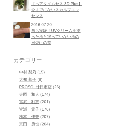
【ヘアタイムセス 3D Plus】
今までにないスカルプエッ
センス
2016.07.20
自ら実験！UVクリームを塗
った所と塗っていない所の
日焼けの差
カテゴリー
中村 梨乃
(15)
大知 眞子
(8)
PROSOL廿日市店
(26)
寺岡 和人
(174)
宮武 利恵
(201)
皆瀬 貴子
(176)
株本 佳奈
(207)
宗田 勇也
(204)