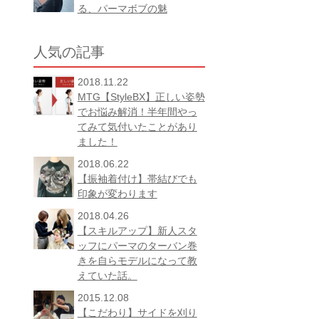
る、パーマボブの魅
人気の記事
2018.11.22
MTG【StyleBX】正しい姿勢
でお悩み解消！半年間やっ
てみて気付いたことがあり
ました！
2018.06.22
【振袖着付け】帯結びでも
印象が変わります
2018.04.26
【スキルアップ】新人スタ
ッフにパーマのターバン巻
きを自らモデルになって教
えていた話。
2015.12.08
【こだわり】サイドを刈り