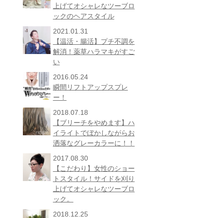
上げてオシャレなツーブロ
ックのヘアスタイル
2021.01.31
【温活・腸活】プチ不調を
解消！薬草ハラマキがすご
い
2016.05.24
瞬間リフトアップスプレ
ー！
2018.07.18
【ブリーチをやめます】ハ
イライトでぼかしながらお
洒落なグレーカラーに！！
2017.08.30
【こだわり】女性のショー
トスタイル！サイドを刈り
上げてオシャレなツーブロ
ック。
2018.12.25