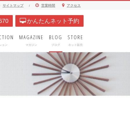
サイトマップ
営業時間
アクセス
/
670
かんたんネット予約
CTION
MAGAZINE
BLOG
STORE
ション
マガジン
ブログ
ネット販売